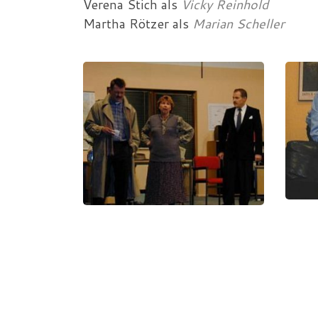
Verena Stich
als
Vicky Reinhold
Martha Rötzer
als
Marian Scheller