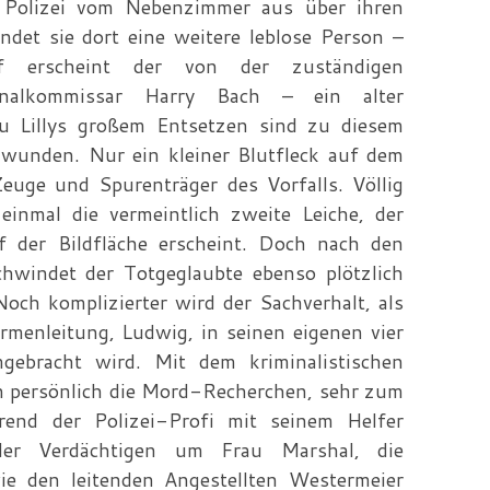
ie Polizei vom Nebenzimmer aus über ihren
indet sie dort eine weitere leblose Person –
f erscheint der von der zuständigen
iminalkommissar Harry Bach – ein alter
Zu Lillys großem Entsetzen sind zu diesem
hwunden. Nur ein kleiner Blutfleck auf dem
euge und Spurenträger des Vorfalls. Völlig
 einmal die vermeintlich zweite Leiche, der
f der Bildfläche erscheint. Doch nach den
schwindet der Totgeglaubte ebenso plötzlich
och komplizierter wird der Sachverhalt, als
rmenleitung, Ludwig, in seinen eigenen vier
bracht wird. Mit dem kriminalistischen
nun persönlich die Mord-Recherchen, sehr zum
nd der Polizei-Profi mit seinem Helfer
der Verdächtigen um Frau Marshal, die
ie den leitenden Angestellten Westermeier