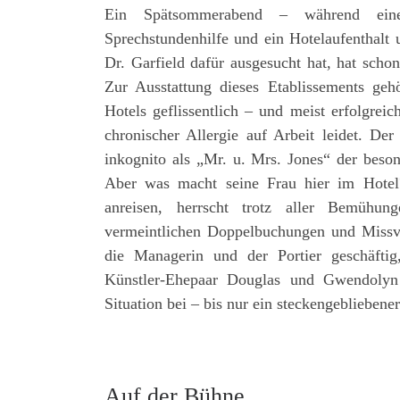
Ein Spätsommerabend – während eines
Sprechstundenhilfe und ein Hotelaufenthalt 
Dr. Garfield dafür ausgesucht hat, hat schon
Zur Ausstattung dieses Etablissements geh
Hotels geflissentlich – und meist erfolgreic
chronischer Allergie auf Arbeit leidet. Der
inkognito als „Mr. u. Mrs. Jones“ der beso
Aber was macht seine Frau hier im Hotel? 
anreisen, herrscht trotz aller Bemühun
vermeintlichen Doppelbuchungen und Missv
die Managerin und der Portier geschäftig
Künstler-Ehepaar Douglas und Gwendolyn 
Situation bei – bis nur ein steckengeblieben
Auf der Bühne