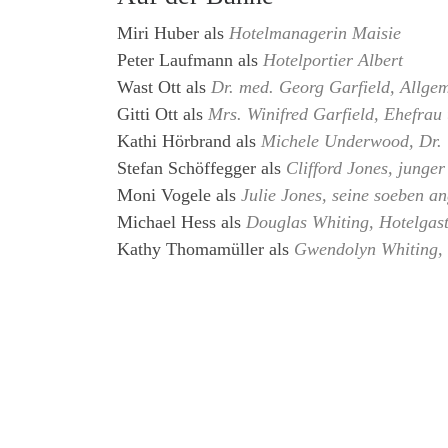
Miri Huber
als
Hotelmanagerin Maisie
Peter Laufmann
als
Hotelportier Albert
Wast Ott
als
Dr. med. Georg Garfield, Allgem
Gitti Ott
als
Mrs. Winifred Garfield, Ehefrau
Kathi Hörbrand
als
Michele Underwood, Dr. G
Stefan Schöffegger
als
Clifford Jones, junger
Moni Vogele
als
Julie Jones, seine soeben a
Michael Hess
als
Douglas Whiting, Hotelgas
Kathy Thomamüller
als
Gwendolyn Whiting, 