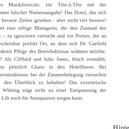
 Musikfestivals: ein Tête-à-Tête mit der
unter falscher Namensangabe! Das Hotel, das sich
 bessere Zeiten gesehen - aber nicht viel bessere!
ört eine eifrige Managerin, die den Zustand des
h – zu ignorieren versucht und ein Portier, der an
 scheinbar perfekt Ort, an dem sich Dr. Garfield
nderen Pflege des Betriebsklimas widmen möchte.
Als Clifford und Julie Jones, frisch vermählt,
gen plötzlich Chaos in den Hotelfluren. Bei
erständnissen bei der Zimmerbelegung versuchen
, den Überblick zu behalten! Das exzentrische
Whiting trägt nicht zu einer Entspannung der
er Lift noch für Atempausen sorgen kann.
Hint