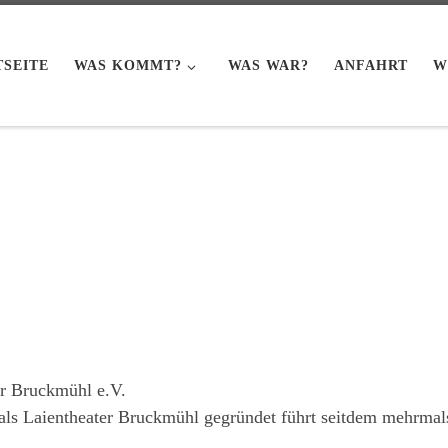
TSEITE
WAS KOMMT?
WAS WAR?
ANFAHRT
W
er Bruckmühl e.V.
s Laientheater Bruckmühl gegründet führt seitdem mehrmals 