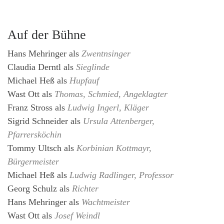
Auf der Bühne
Hans Mehringer
als
Zwentnsinger
Claudia Derntl
als
Sieglinde
Michael Heß
als
Hupfauf
Wast Ott
als
Thomas, Schmied, Angeklagter
Franz Stross
als
Ludwig Ingerl, Kläger
Sigrid Schneider
als
Ursula Attenberger,
Pfarrersköchin
Tommy Ultsch
als
Korbinian Kottmayr,
Bürgermeister
Michael Heß
als
Ludwig Radlinger, Professor
Georg Schulz
als
Richter
Hans Mehringer
als
Wachtmeister
Wast Ott
als
Josef Weindl