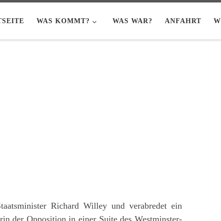
TSEITE
WAS KOMMT?
WAS WAR?
ANFAHRT
W
taatsminister Richard Willey und verabredet ein
ärin der Opposition in einer Suite des Westminster-