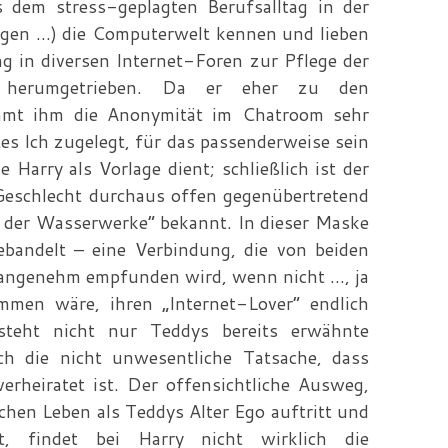
s dem stress-geplagten Berufsalltag in der
en ...) die Computerwelt kennen und lieben
ng in diversen Internet-Foren zur Pflege der
n herumgetrieben. Da er eher zu den
ommt ihm die Anonymität im Chatroom sehr
es Ich zugelegt, für das passenderweise sein
 Harry als Vorlage dient; schließlich ist der
Geschlecht durchaus offen gegenübertretend
 der Wasserwerke“ bekannt. In dieser Maske
bandelt – eine Verbindung, die von beiden
angenehm empfunden wird, wenn nicht ..., ja
men wäre, ihren „Internet-Lover“ endlich
teht nicht nur Teddys bereits erwähnte
ch die nicht unwesentliche Tatsache, dass
verheiratet ist. Der offensichtliche Ausweg,
ichen Leben als Teddys Alter Ego auftritt und
, findet bei Harry nicht wirklich die