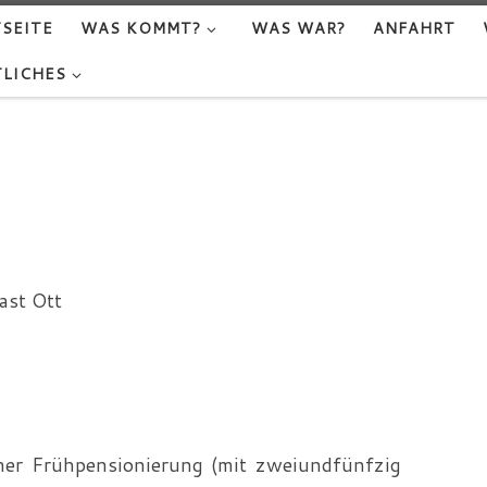
SEITE
WAS KOMMT?
WAS WAR?
ANFAHRT
LICHES
ast Ott
ner Frühpensionierung (mit zweiundfünfzig