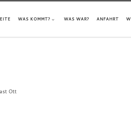
EITE
WAS KOMMT?
WAS WAR?
ANFAHRT
W
ast Ott