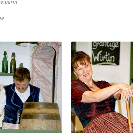
eiberin
ia