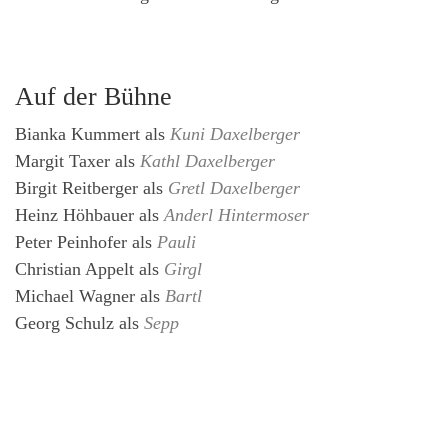
Auf der Bühne
Bianka Kummert
als
Kuni Daxelberger
Margit Taxer
als
Kathl Daxelberger
Birgit Reitberger
als
Gretl Daxelberger
Heinz Höhbauer
als
Anderl Hintermoser
Peter Peinhofer
als
Pauli
Christian Appelt
als
Girgl
Michael Wagner
als
Bartl
Georg Schulz
als
Sepp