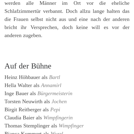
werden alle Männer im Ort vor die eheliche
Schlafzimmertür verbannt. Doch allzu lange halten das
die Frauen selbst nicht aus und eine nach der anderen
bricht ihr Versprechen, doch keine will es vor der
anderen zugeben.
Auf der Bühne
Heinz Höhbauer
als
Bartl
Hella Walter
als
Annamirl
Inge Bauer
als
Bürgermeisterin
Torsten Neuwirth
als
Jochen
Birgit Reitberger
als
Pepi
Claudia Baier
als
Wimpfingerin
Thomas Stemplinger
als
Wimpfinger
Bianca Kummert
als
Wurzl