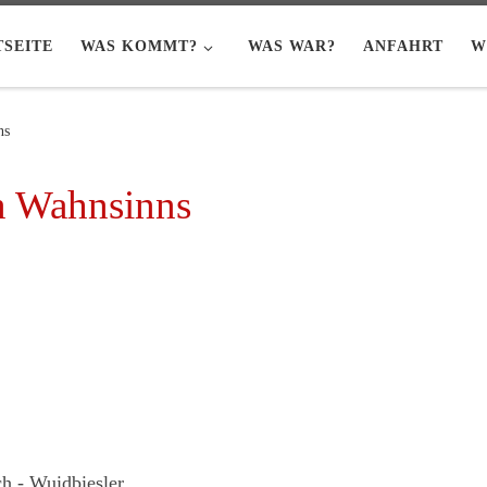
TSEITE
WAS KOMMT?
WAS WAR?
ANFAHRT
W
ns
en Wahnsinns
ch - Wuidbiesler