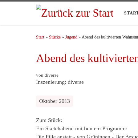
STAR
Start
»
Stücke
»
Jugend
»
Abend des kultivierten Wahnsin
Abend des kultiviert
von diverse
Inszenierung: diverse
Oktober 2013
Zum Stück:
Ein Sketchabend mit buntem Programm:
Die Pille anstatt - von Grüningen - Der Besu