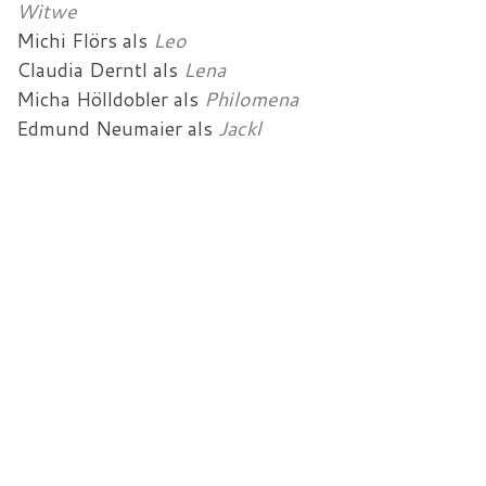
Witwe
Michi Flörs
als
Leo
Claudia Derntl
als
Lena
Micha Hölldobler
als
Philomena
Edmund Neumaier
als
Jackl