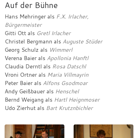
Auf der Bühne
Hans Mehringer
als
F.X. Irlacher,
Bürgermeister
Gitti Ott
als
Gretl Irlacher
Christel Bergmann
als
Auguste Stüder
Georg Schulz
als
Wimmerl
Verena Baier
als
Apollonia Hanftl
Claudia Derntl
als
Rosa Datschl
Vroni Ortner
als
Maria Villmayrin
Peter Baier
als
Alfons Gsodmoar
Andy Geißbauer
als
Henschel
Bernd Weigang
als
Hartl Heignmoser
Udo Zierhut
als
Bart Krutznbichler