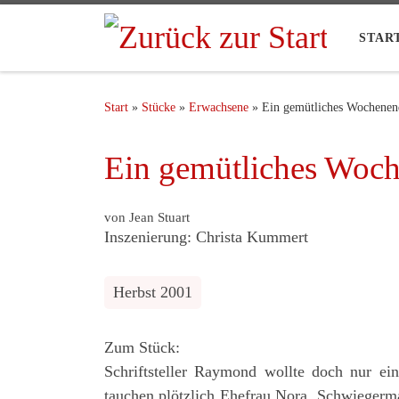
STAR
Start
»
Stücke
»
Erwachsene
»
Ein gemütliches Wochenen
Ein gemütliches Woc
von Jean Stuart
Inszenierung: Christa Kummert
Herbst 2001
Zum Stück:
Schriftsteller Raymond wollte doch nur e
tauchen plötzlich Ehefrau Nora, Schwiegerm