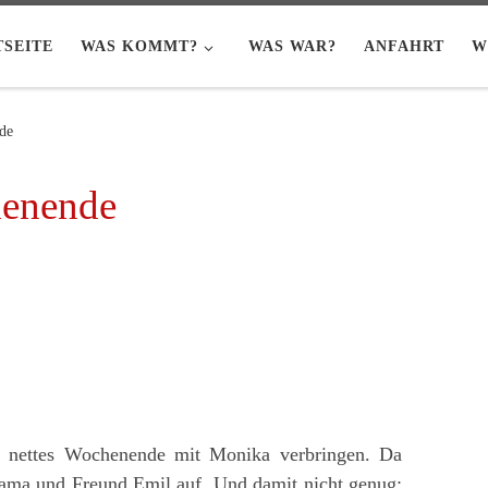
TSEITE
WAS KOMMT?
WAS WAR?
ANFAHRT
W
de
henende
in nettes Wochenende mit Monika verbringen. Da
ama und Freund Emil auf. Und damit nicht genug: