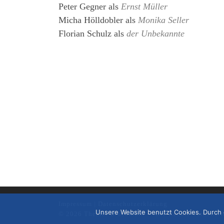
Peter Gegner
als
Ernst Müller
Micha Hölldobler
als
Monika Seller
Florian Schulz
als
der Unbekannte
Impressum
|
Datenschutzerklärung
Unsere Website benutzt Cookies. Durch 
© 2026
Theater Bruckmühl
– Alle Rechte vorbehalt