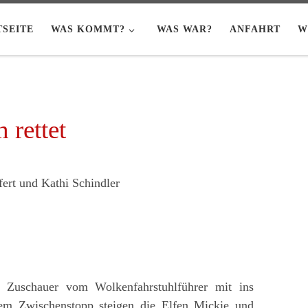
TSEITE
WAS KOMMT?
WAS WAR?
ANFAHRT
W
 rettet
fert und Kathi Schindler
 Zuschauer vom Wolkenfahrstuhlführer mit ins
m Zwischenstopp steigen die Elfen Mickie und