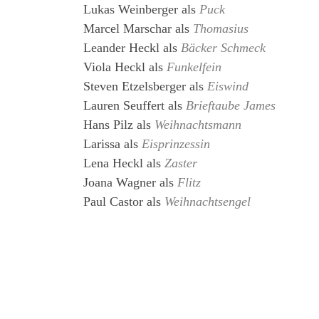
Lukas Weinberger
als
Puck
Marcel Marschar
als
Thomasius
Leander Heckl
als
Bäcker Schmeck
Viola Heckl
als
Funkelfein
Steven Etzelsberger
als
Eiswind
Lauren Seuffert
als
Brieftaube James
Hans Pilz
als
Weihnachtsmann
Larissa
als
Eisprinzessin
Lena Heckl
als
Zaster
Joana Wagner
als
Flitz
Paul Castor
als
Weihnachtsengel