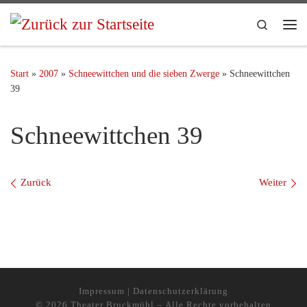
Search
Start
»
2007
»
Schneewittchen und die sieben Zwerge
»
Schneewittchen
39
Schneewittchen 39
Bilder Navigation
Zurück
Weiter
Impressum
|
Datenschutzerklärung
© 2026
Theater Bruckmühl
– Alle Rechte vorbehalten