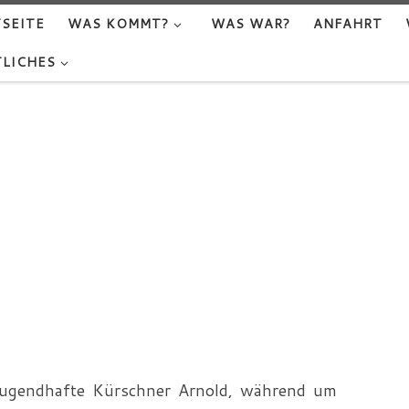
SEITE
WAS KOMMT?
WAS WAR?
ANFAHRT
LICHES
 tugendhafte Kürschner Arnold, während um