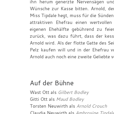
ihn herum generzte Nervensägen und 
Wünsche zur Kasse bitten. Arnold, der
Miss Tipdale hegt, muss für die Sünden
attraktiven Ehefrau einen wertvolle
eigenen Ehehälfte gebührend zu feie
zurück, was dazu führt, dass der kess
Arnold wird. Als der flotte Gatte des S
Pelz kaufen will und in der Ehefrau v
Arnold auch noch eine zweite Geliebte v
Auf der Bühne
Wast Ott
als
Gilbert Bodley
Gitti Ott
als
Maud Bodley
Torsten Neuwirth
als
Arnold Crouch
Claudia Neuwirth
als
Ambrosine Tipdal