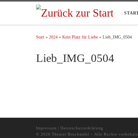
STAR
Start
»
2024
»
Kein Platz für Liebe
»
Lieb_IMG_0504
Lieb_IMG_0504
Bilder Navigation
Impressum
|
Datenschutzerklärung
© 2026
Theater Bruckmühl
– Alle Rechte vorbehalt