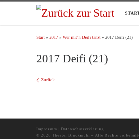
STAR
Start
»
2017
»
Wer mit’n Deifi tanzt
»
2017 Deifi (21)
2017 Deifi (21)
Bilder Navigation
Zurück
Impressum
|
Datenschutzerklärung
© 2026
Theater Bruckmühl
– Alle Rechte vorbehalt