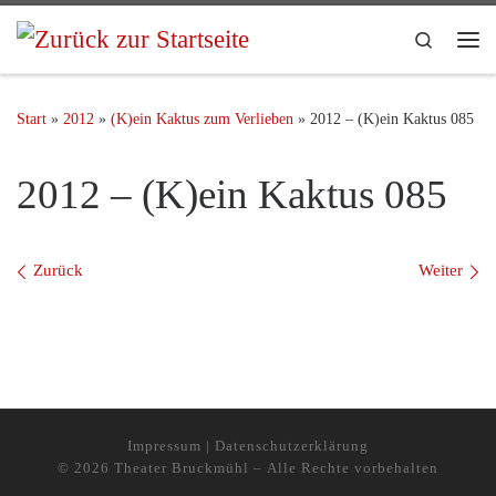
Search
Start
»
2012
»
(K)ein Kaktus zum Verlieben
»
2012 – (K)ein Kaktus 085
2012 – (K)ein Kaktus 085
Bilder Navigation
Zurück
Weiter
Impressum
|
Datenschutzerklärung
© 2026
Theater Bruckmühl
– Alle Rechte vorbehalten