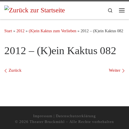
Search
Start
»
2012
»
(K)ein Kaktus zum Verlieben
»
2012 – (K)ein Kaktus 082
2012 – (K)ein Kaktus 082
Bilder Navigation
Zurück
Weiter
Impressum
|
Datenschutzerklärung
© 2026
Theater Bruckmühl
– Alle Rechte vorbehalten