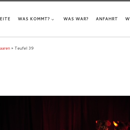
EITE
WAS KOMMT?
WAS WAR?
ANFAHRT
W
Haaren
»
Teufel 39