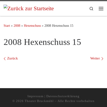
Search
Start
»
2008
»
Hexenschuss
»
2008 Hexenschuss 15
2008 Hexenschuss 15
Bilder Navigation
Zurück
Weiter
Impressum
|
Datenschutzerklärung
© 2026
Theater Bruckmühl
– Alle Rechte vorbehalten