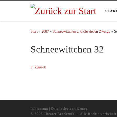
STAR
Start
»
2007
»
Schneewittchen und die sieben Zwerge
»
S
Schneewittchen 32
Bilder Navigation
Zurück
Impressum
|
Datenschutzerklärung
© 2026
Theater Bruckmühl
– Alle Rechte vorbehalt