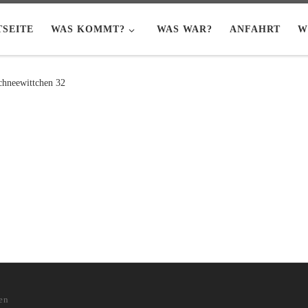
TSEITE
WAS KOMMT?
WAS WAR?
ANFAHRT
W
chneewittchen 32
en