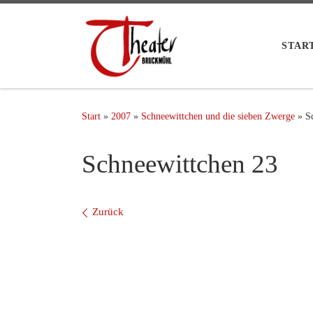
STAR
Start
»
2007
»
Schneewittchen und die sieben Zwerge
»
S
Schneewittchen 23
Bilder Navigation
Zurück