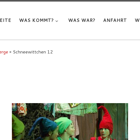
EITE
WAS KOMMT?
WAS WAR?
ANFAHRT
W
erge
»
Schneewittchen 12