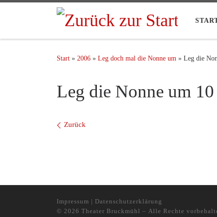
STAR
Start
»
2006
»
Leg doch mal die Nonne um
»
Leg die No
Leg die Nonne um 10
Bilder Navigation
Zurück
Impressum
|
Datenschutzerklärung
© 2026
Theater Bruckmühl
– Alle Rechte vorbehalt