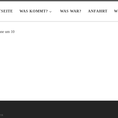
TSEITE
WAS KOMMT?
WAS WAR?
ANFAHRT
W
nne um 10
en