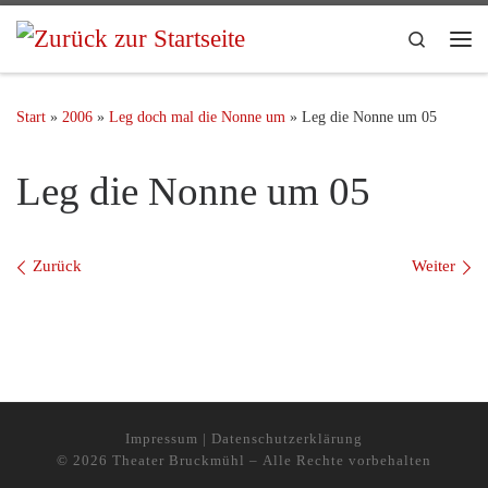
Search
Start
»
2006
»
Leg doch mal die Nonne um
»
Leg die Nonne um 05
Leg die Nonne um 05
Bilder Navigation
Zurück
Weiter
Impressum
|
Datenschutzerklärung
© 2026
Theater Bruckmühl
– Alle Rechte vorbehalten