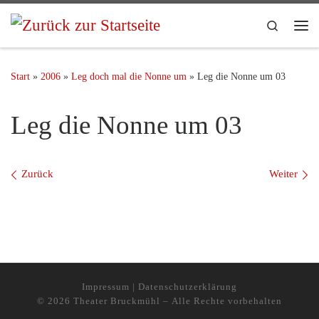
Search
Start
»
2006
»
Leg doch mal die Nonne um
»
Leg die Nonne um 03
Leg die Nonne um 03
Bilder Navigation
Zurück
Weiter
Impressum
|
Datenschutzerklärung
© 2026
Theater Bruckmühl
– Alle Rechte vorbehalten