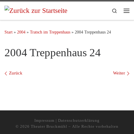
Search
Start
»
2004
»
Tratsch im Treppenhaus
»
2004 Treppenhaus 24
2004 Treppenhaus 24
Bilder Navigation
Zurück
Weiter
Impressum
|
Datenschutzerklärung
© 2026
Theater Bruckmühl
– Alle Rechte vorbehalten