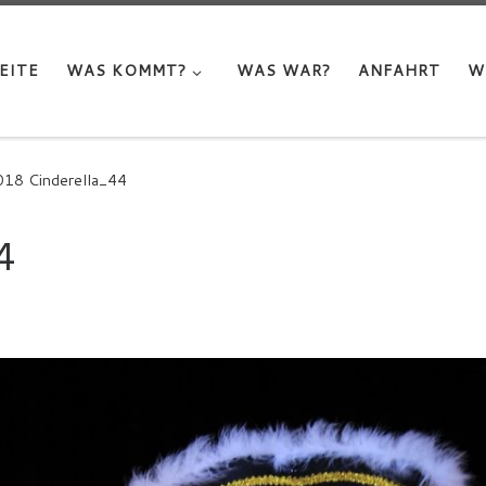
EITE
WAS KOMMT?
WAS WAR?
ANFAHRT
W
018 Cinderella_44
4