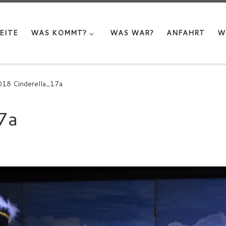
EITE
WAS KOMMT?
WAS WAR?
ANFAHRT
W
018 Cinderella_17a
7a