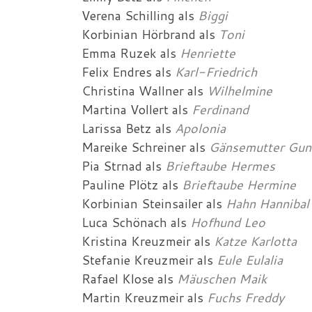
Verena Schilling
als
Biggi
Korbinian Hörbrand
als
Toni
Emma Ruzek
als
Henriette
Felix Endres
als
Karl-Friedrich
Christina Wallner
als
Wilhelmine
Martina Vollert
als
Ferdinand
Larissa Betz
als
Apolonia
Mareike Schreiner
als
Gänsemutter Gun
Pia Strnad
als
Brieftaube Hermes
Pauline Plötz
als
Brieftaube Hermine
Korbinian Steinsailer
als
Hahn Hannibal
Luca Schönach
als
Hofhund Leo
Kristina Kreuzmeir
als
Katze Karlotta
Stefanie Kreuzmeir
als
Eule Eulalia
Rafael Klose
als
Mäuschen Maik
Martin Kreuzmeir
als
Fuchs Freddy