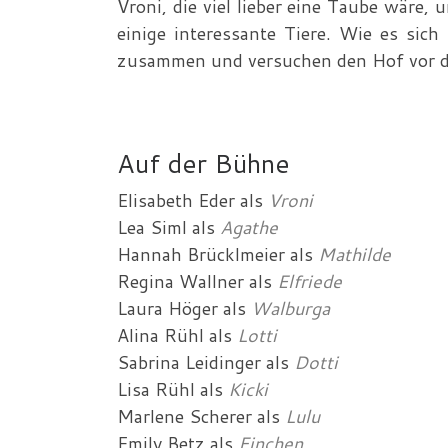
Vroni, die viel lieber eine Taube wäre,
einige interessante Tiere. Wie es sich 
zusammen und versuchen den Hof vor de
Auf der Bühne
Elisabeth Eder
als
Vroni
Lea Siml
als
Agathe
Hannah Brücklmeier
als
Mathilde
Regina Wallner
als
Elfriede
Laura Höger
als
Walburga
Alina Rühl
als
Lotti
Sabrina Leidinger
als
Dotti
Lisa Rühl
als
Kicki
Marlene Scherer
als
Lulu
Emily Betz
als
Finchen