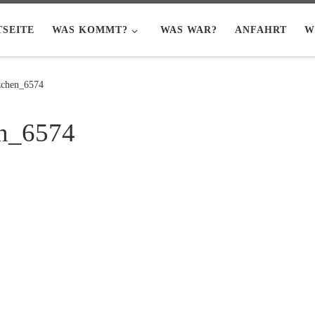
TSEITE
WAS KOMMT?
WAS WAR?
ANFAHRT
W
zchen_6574
en_6574