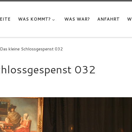
EITE
WAS KOMMT?
WAS WAR?
ANFAHRT
W
Das kleine Schlossgespenst 032
chlossgespenst 032