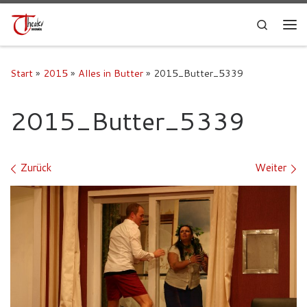
Search
Start
»
2015
»
Alles in Butter
»
2015_Butter_5339
2015_Butter_5339
Bilder Navigation
Zurück
Weiter