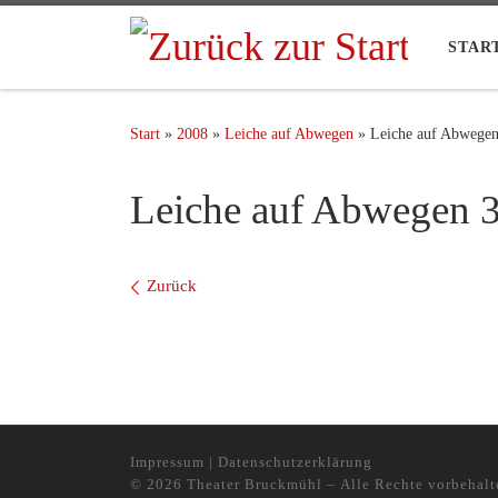
STAR
Start
»
2008
»
Leiche auf Abwegen
»
Leiche auf Abwegen
Leiche auf Abwegen 
Bilder Navigation
Zurück
Impressum
|
Datenschutzerklärung
© 2026
Theater Bruckmühl
– Alle Rechte vorbehalt